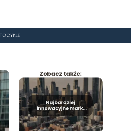
TOCYKLE
Zobacz także:
Najbardziej
innowacyjne marki
motoryzacyjne – kto
wyznacza trendy?