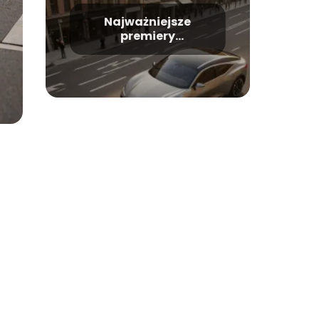
Najważniejsze
premiery
samochodowe roku –
na co warto czekać?