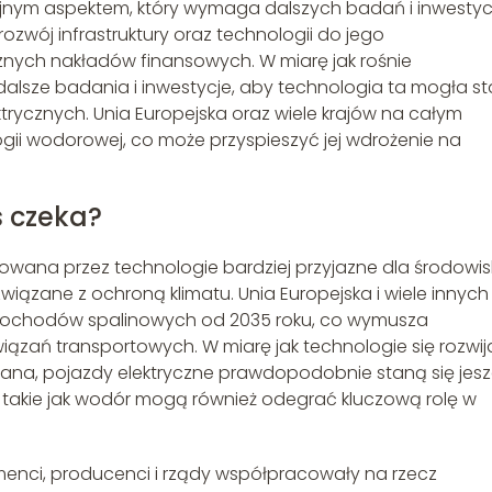
ejnym aspektem, który wymaga dalszych badań i inwestycj
zwój infrastruktury oraz technologii do jego
ych nakładów finansowych. W miarę jak rośnie
alsze badania i inwestycje, aby technologia ta mogła s
rycznych. Unia Europejska oraz wiele krajów na całym
ogii wodorowej, co może przyspieszyć jej wdrożenie na
s czeka?
owana przez technologie bardziej przyjazne dla środowis
iązane z ochroną klimatu. Unia Europejska i wiele innych
mochodów spalinowych od 2035 roku, co wymusza
zań transportowych. W miarę jak technologie się rozwija
owana, pojazdy elektryczne prawdopodobnie staną się jes
 takie jak wodór mogą również odegrać kluczową rolę w
menci, producenci i rządy współpracowały na rzecz