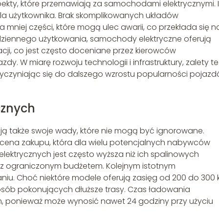
ekty, które przemawiają za samochodami elektrycznymi. 
 dla użytkownika. Brak skomplikowanych układów
mniej części, które mogą ulec awarii, co przekłada się n
odziennego użytkowania, samochody elektryczne oferują
acji, co jest często doceniane przez kierowców
y. W miarę rozwoju technologii i infrastruktury, zalety te
rzyczyniając się do dalszego wzrostu popularności pojaz
znych
ją także swoje wady, które nie mogą być ignorowane.
cena zakupu, która dla wielu potencjalnych nabywców
ektrycznych jest często wyższa niż ich spalinowych
z ograniczonym budżetem. Kolejnym istotnym
niu. Choć niektóre modele oferują zasięg od 200 do 300 
osób pokonujących dłuższe trasy. Czas ładowania
 ponieważ może wynosić nawet 24 godziny przy użyciu