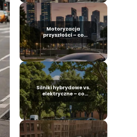
Motoryzacja
przyszłości – co
czeka nas za 10 lat?
Silniki hybrydowe vs.
elektryczne – co
bardziej się opłaca?