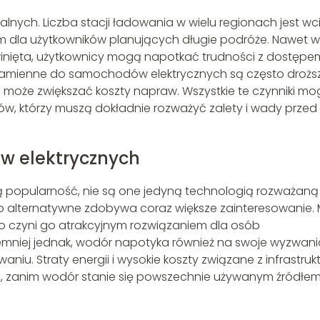
alnych. Liczba stacji ładowania w wielu regionach jest wc
m dla użytkowników planujących długie podróże. Nawet w
rozwinięta, użytkownicy mogą napotkać trudności z dostępe
zamienne do samochodów elektrycznych są często droższ
może zwiększać koszty napraw. Wszystkie te czynniki m
, którzy muszą dokładnie rozważyć zalety i wady przed
w elektrycznych
 popularność, nie są one jedyną technologią rozważaną
iwo alternatywne zdobywa coraz większe zainteresowanie.
co czyni go atrakcyjnym rozwiązaniem dla osób
emniej jednak, wodór napotyka również na swoje wyzwani
aniu. Straty energii i wysokie koszty związane z infrastruk
, zanim wodór stanie się powszechnie używanym źródłe