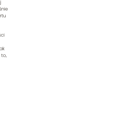
j
śnie
rtu
ci
jak
 to,