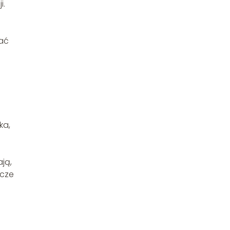
i.
tać
ka,
ją,
zcze