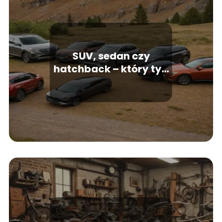
SUV, sedan czy
hatchback – który typ
nadwozia najlepiej
pasuje do ciebie?