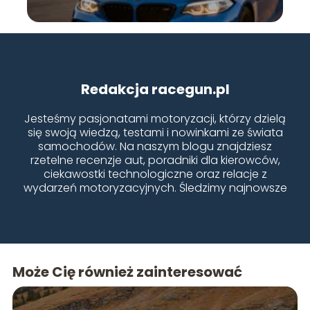
Redakcja racegun.pl
Jesteśmy pasjonatami motoryzacji, którzy dzielą
się swoją wiedzą, testami i nowinkami ze świata
samochodów. Na naszym blogu znajdziesz
rzetelne recenzje aut, poradniki dla kierowców,
ciekawostki technologiczne oraz relacje z
wydarzeń motoryzacyjnych. Śledzimy najnowsze
trendy, testujemy różne modele i doradzamy, jak
dbać o samochód. Naszą misją jest dostarczanie
wartościowych treści dla każdego fana czterech
kółek – od miłośników klasyków po entuzjastów
nowoczesnych elektryków.
Może Cię również zainteresować