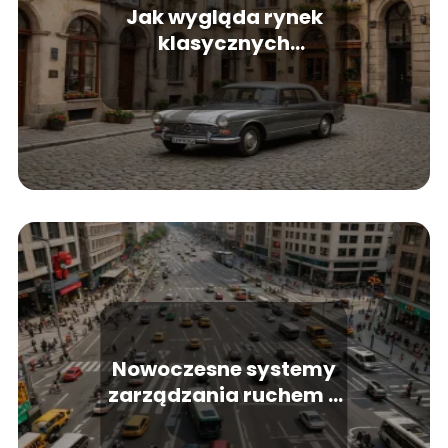
Jak wygląda rynek
klasycznych
samochodów?
Inwestycja czy pasja?
Nowoczesne systemy
zarządzania ruchem –
jak miasta walczą z
korkami?