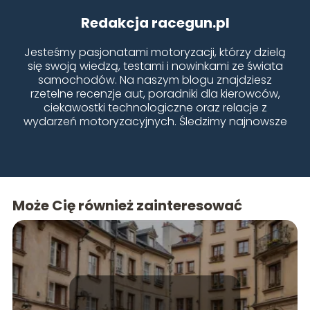
Redakcja racegun.pl
Jesteśmy pasjonatami motoryzacji, którzy dzielą
się swoją wiedzą, testami i nowinkami ze świata
samochodów. Na naszym blogu znajdziesz
rzetelne recenzje aut, poradniki dla kierowców,
ciekawostki technologiczne oraz relacje z
wydarzeń motoryzacyjnych. Śledzimy najnowsze
trendy, testujemy różne modele i doradzamy, jak
dbać o samochód. Naszą misją jest dostarczanie
wartościowych treści dla każdego fana czterech
kółek – od miłośników klasyków po entuzjastów
nowoczesnych elektryków.
Może Cię również zainteresować