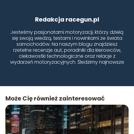
Redakcja racegun.pl
Jesteśmy pasjonatami motoryzacji, którzy dzielą
się swoją wiedzą, testami i nowinkami ze świata
samochodów. Na naszym blogu znajdziesz
rzetelne recenzje aut, poradniki dla kierowców,
ciekawostki technologiczne oraz relacje z
wydarzeń motoryzacyjnych. Śledzimy najnowsze
trendy, testujemy różne modele i doradzamy, jak
dbać o samochód. Naszą misją jest dostarczanie
wartościowych treści dla każdego fana czterech
kółek – od miłośników klasyków po entuzjastów
nowoczesnych elektryków.
Może Cię również zainteresować