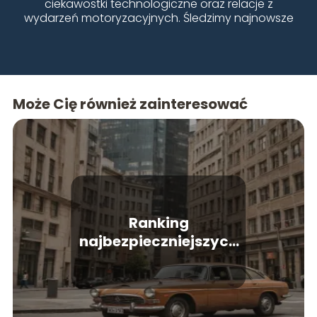
ciekawostki technologiczne oraz relacje z
wydarzeń motoryzacyjnych. Śledzimy najnowsze
trendy, testujemy różne modele i doradzamy, jak
dbać o samochód. Naszą misją jest dostarczanie
wartościowych treści dla każdego fana czterech
kółek – od miłośników klasyków po entuzjastów
nowoczesnych elektryków.
Może Cię również zainteresować
Ranking
najbezpieczniejszych
aut – co warto kupić?