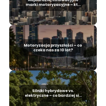
marki motoryzacyjne – kto
wyznacza trendy?
Motoryzacja przyszłości – co
czeka nas za 10 lat?
Silniki hybrydowe vs.
elektryczne – co bardziej się
opłaca?